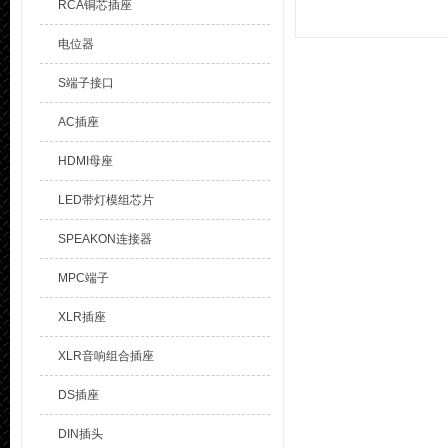
RCA铜芯插座
电位器
S端子接口
AC插座
HDMI母座
LED带灯模组芯片
SPEAKON连接器
MPC端子
XLR插座
XLR音响组合插座
DS插座
DIN插头