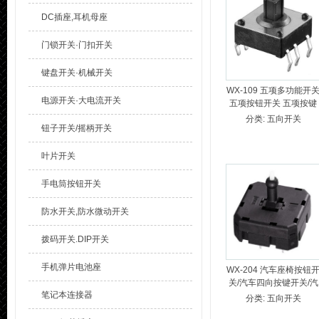
DC插座,耳机母座
门锁开关·门扣开关
键盘开关·机械开关
WX-109 五项多功能开
电源开关·大电流开关
五项按钮开关 五项按键
开关 轻触五项开关
分类:
五向开关
钮子开关/摇柄开关
叶片开关
手电筒按钮开关
防水开关,防水微动开关
拨码开关.DIP开关
手机弹片电池座
WX-204 汽车座椅按钮
关/汽车四向按键开关/汽
笔记本连接器
车电动椅开关
分类:
五向开关