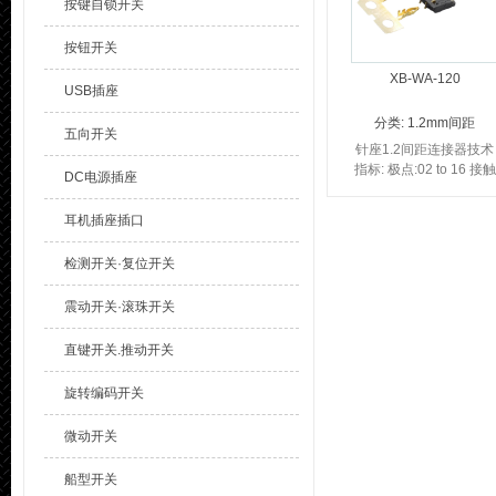
按键自锁开关
按钮开关
XB-WA-120
USB插座
分类:
1.2mm间距
五向开关
针座1.2间距连接器技术
指标: 极点:02 to 16 接触
DC电源插座
电阻:≤20m Ω 绝缘电
阻:≥1000M Ω 额定电
耳机插座插口
压:1...
检测开关·复位开关
震动开关·滚珠开关
直键开关.推动开关
旋转编码开关
微动开关
船型开关