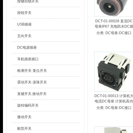
按键自锁开关
按钮开关
DCT-01-00028 直流DC
USB插座
母座IP67 充电防水DC
座IPX7 防水DC电源插
分类:
DC母座-DC接口
五向开关
IPX7 【IP67 DC JACK
【IPX7 DC POWER
DC电源插座
JACK】
耳机插座插口
检测开关·复位开关
震动开关·滚珠开关
直键开关.推动开关
DCT-01-00013 计算机
电流DC母座 计算机高功
旋转编码开关
率DC电源插座 笔记本计
分类:
DC母座-DC接口
算机DC接口 大电流功率
微动开关
DC插孔
船型开关