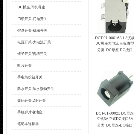
DC插座,耳机母座
门锁开关·门扣开关
键盘开关·机械开关
DCT-01-00016A 1.3沉
电源开关·大电流开关
DC母座大电流 沉板微型
DC母座 超薄沉板DC电
分类:
DC母座-DC接口
钮子开关/摇柄开关
源插座
叶片开关
手电筒按钮开关
防水开关,防水微动开关
拨码开关.DIP开关
手机弹片电池座
DCT-01-00021 DC母座
立式3A 立式DC接口3A
笔记本连接器
立式直流DC电源插座
分类:
DC母座-DC接口
3A20V